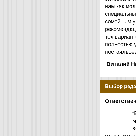
нам как мол
специальны
семейным у
рекомендаци
тех вариант
полностью 
постояльцев
Виталий Н
Выбор реда
Ответствен
“
м
в