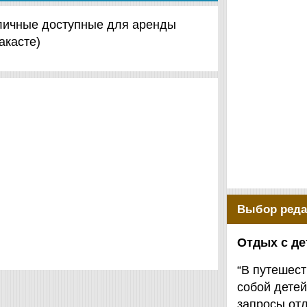
азличные доступные для аренды
акасте)
Выбор реда
Отдых с д
“В путешест
собой детей
запросы от