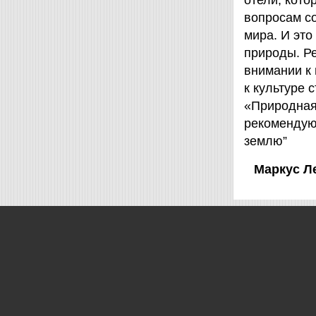
отели, кот
вопросам с
мира. И это
природы. Ре
внимании к
к культуре 
«Природная 
рекомендую
землю”
Маркус Л