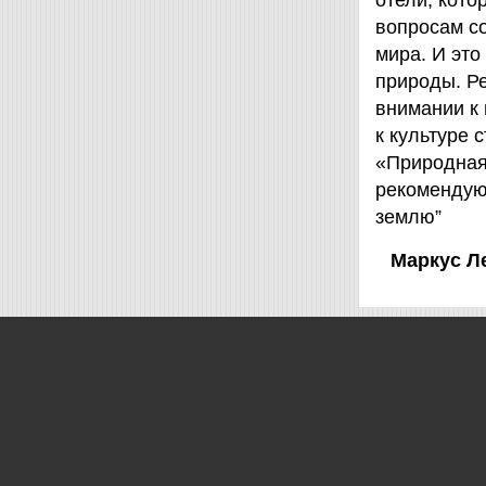
отели, кот
вопросам с
мира. И это
природы. Ре
внимании к
к культуре 
«Природная 
рекомендую
землю”
Маркус Л