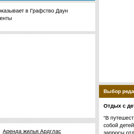
показывает в Графство Даун
менты
Выбор реда
Отдых с д
“В путешест
собой детей
Аренда жилья Ардглас
запросы от