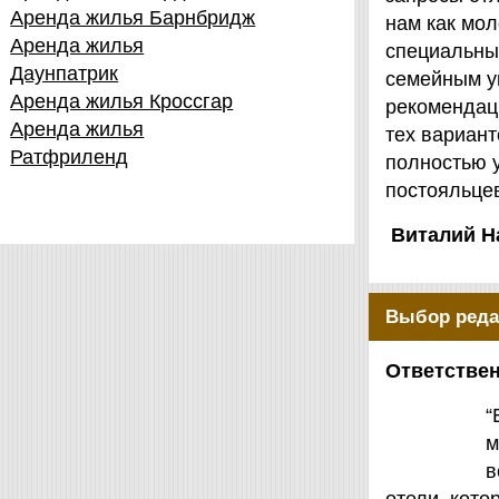
Аренда жилья Барнбридж
нам как мол
Аренда жилья
специальны
Даунпатрик
семейным у
Аренда жилья Кроссгар
рекомендаци
Аренда жилья
тех вариант
Ратфриленд
полностью 
постояльцев
Виталий Н
Выбор реда
Ответствен
“
м
в