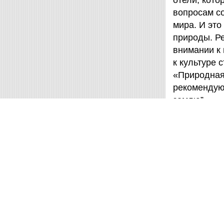
отели, кот
вопросам с
мира. И это
природы. Ре
внимании к
к культуре 
«Природная 
рекомендую
землю”
Маркус Л