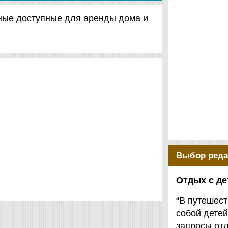
ичные доступные для аренды дома и
Выбор реда
Отдых с д
“В путешест
собой детей
запросы от