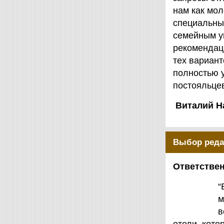
нам как мол
специальны
семейным у
рекомендаци
тех вариант
полностью 
постояльцев
Виталий Н
Выбор реда
Ответствен
“
м
в