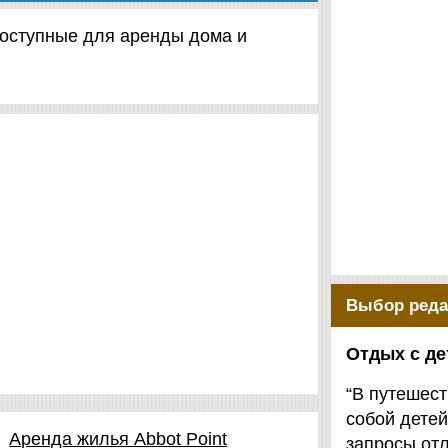
 доступные для аренды дома и
Выбор реда
Отдых с д
“В путешест
собой детей
Аренда жилья Abbot Point
запросы от