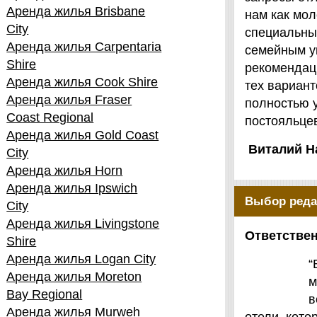
Аренда жилья Brisbane
нам как мол
City
специальны
Аренда жилья Carpentaria
семейным у
Shire
рекомендаци
Аренда жилья Cook Shire
тех вариант
Аренда жилья Fraser
полностью 
Coast Regional
постояльцев
Аренда жилья Gold Coast
Виталий Н
City
Аренда жилья Horn
Аренда жилья Ipswich
Выбор реда
City
Аренда жилья Livingstone
Ответствен
Shire
Аренда жилья Logan City
“
Аренда жилья Moreton
м
Bay Regional
в
Аренда жилья Murweh