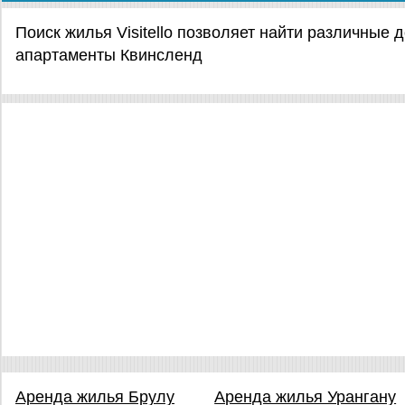
Поиск жилья Visitello позволяет найти различные
апартаменты Квинсленд
Аренда жилья Брулу
Аренда жилья Урангану