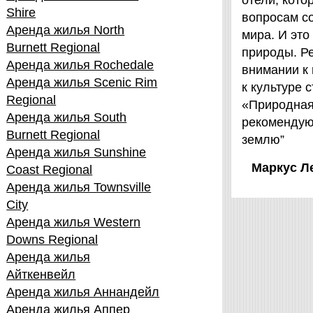
отели, кот
Shire
вопросам с
Аренда жилья North
мира. И это
Burnett Regional
природы. Ре
Аренда жилья Rochedale
внимании к
Аренда жилья Scenic Rim
к культуре 
Regional
«Природная 
Аренда жилья South
рекомендую
Burnett Regional
землю”
Аренда жилья Sunshine
Маркус Л
Coast Regional
Аренда жилья Townsville
City
Аренда жилья Western
Downs Regional
Аренда жилья
Айткенвейл
Аренда жилья Аннандейл
Аренда жилья Аппер