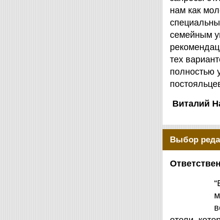
нам как мол
специальны
семейным у
рекомендаци
тех вариант
полностью 
постояльцев
Виталий Н
Выбор реда
Ответствен
“
м
в