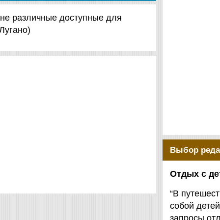
тоне различные доступные для
Лугано)
Выбор реда
Отдых с д
“В путешест
собой детей
запросы от