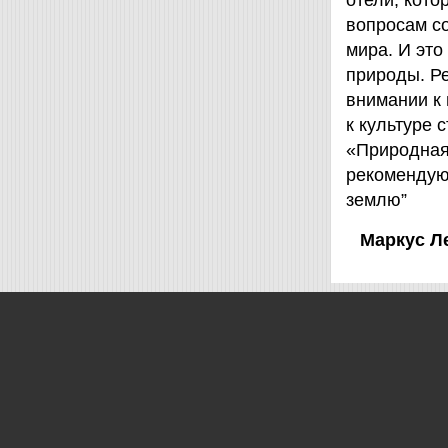
отели, кот
вопросам с
мира. И это
природы. Ре
внимании к
к культуре 
«Природная 
рекомендую
землю”
Маркус Л