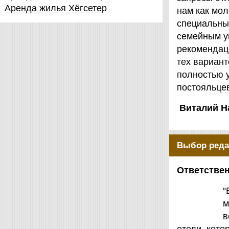
Аренда жилья Хёгсетер
нам как мол
специальны
семейным у
рекомендаци
тех вариант
полностью 
постояльцев
Виталий Н
Выбор реда
Ответствен
“
м
в