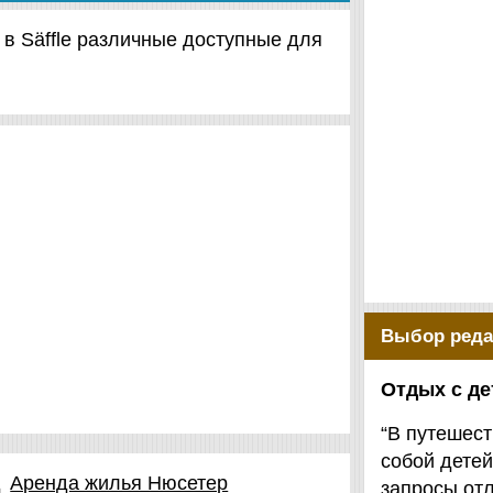
т в Säffle различные доступные для
Выбор реда
Отдых с д
“В путешест
собой детей
д
Аренда жилья Нюсетер
запросы от