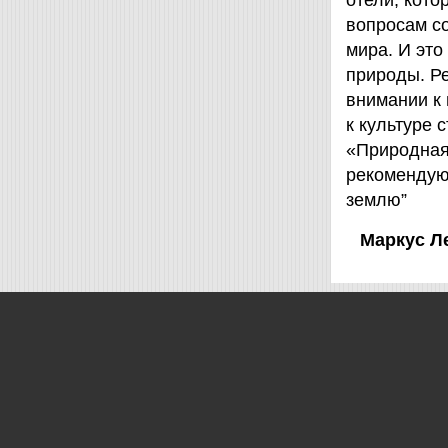
отели, кот
вопросам с
мира. И это
природы. Ре
внимании к
к культуре 
«Природная 
рекомендую
землю”
Маркус Л