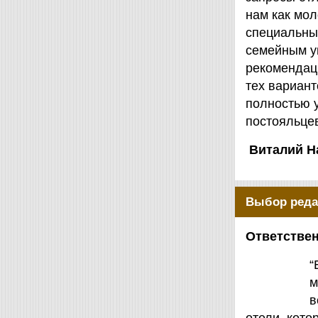
нам как мол
специальны
семейным у
рекомендаци
тех вариант
полностью 
постояльцев
Виталий Н
Выбор реда
Ответствен
“
м
в