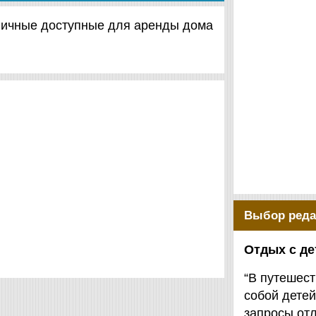
зличные доступные для аренды дома
Выбор реда
Отдых с д
“В путешест
собой детей
запросы от