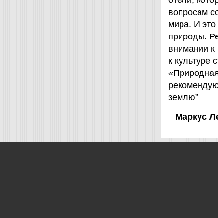
отели, кот
вопросам с
мира. И это
природы. Ре
внимании к
к культуре 
«Природная 
рекомендую
землю”
Маркус Л