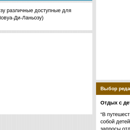
ьозу различные доступные для
Повуа-Ди-Ланьозу)
Выбор реда
Отдых с д
“В путешест
собой детей
запросы от