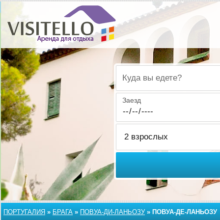
Куда вы едете?
Заезд
ПОРТУГАЛИЯ
»
БРАГА
»
ПОВУА-ДИ-ЛАНЬОЗУ
»
ПОВУА-ДЕ-ЛАНЬОЗУ