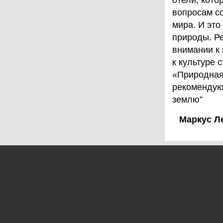
отели, кот
вопросам с
мира. И это
природы. Ре
внимании к
к культуре 
«Природная 
рекомендую
землю”
Маркус Л