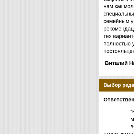
нам как мол
специальны
семейным у
рекомендаци
тех вариант
полностью 
постояльцев
Виталий Н
Выбор реда
Ответствен
“
м
в