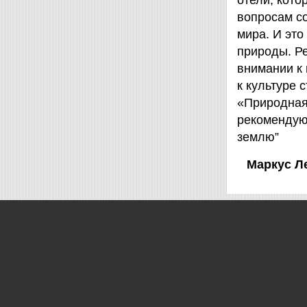
отели, кот
вопросам с
мира. И это
природы. Ре
внимании к
к культуре 
«Природная 
рекомендую
землю”
Маркус Л