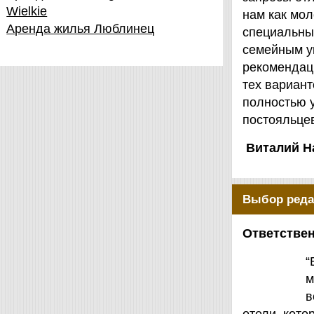
Wielkie
нам как мол
Аренда жилья Люблинец
специальны
семейным у
рекомендаци
тех вариант
полностью 
постояльцев
Виталий Н
Выбор реда
Ответствен
“
м
в