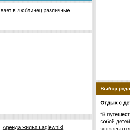
зывает в Люблинец различные
Выбор реда
Отдых с д
“В путешест
собой детей
Аренда жилья Łagiewniki
запросы от