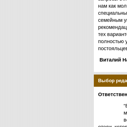
нам как мол
специальны
семейным у
рекомендаци
тех вариант
полностью 
постояльцев
Виталий Н
Выбор реда
Ответствен
“
м
в