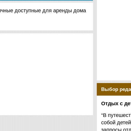
зличные доступные для аренды дома
Выбор реда
Отдых с д
“В путешест
собой детей
запросы от