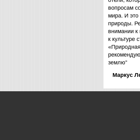
отели, кот
вопросам с
мира. И это
природы. Ре
внимании к
к культуре 
«Природная 
рекомендую
землю”
Маркус Л