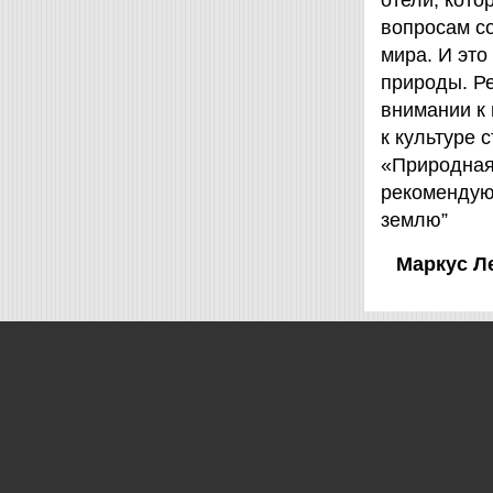
отели, кот
вопросам с
мира. И это
природы. Ре
внимании к
к культуре 
«Природная 
рекомендую
землю”
Маркус Л