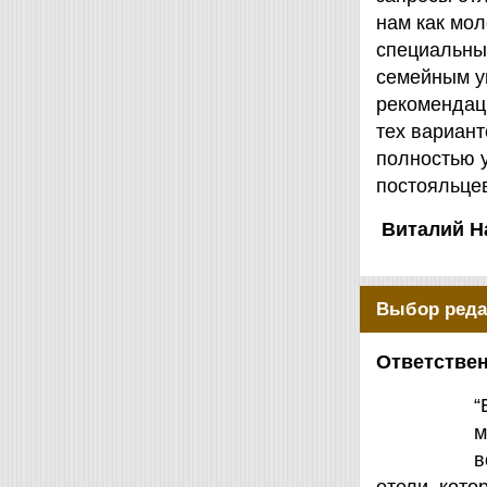
нам как мол
специальны
семейным у
рекомендаци
тех вариант
полностью 
постояльцев
Виталий Н
Выбор реда
Ответствен
“
м
в