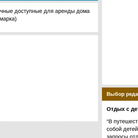
личные доступные для аренды дома
марка)
Выбор реда
Отдых с д
“В путешест
собой детей
запросы от