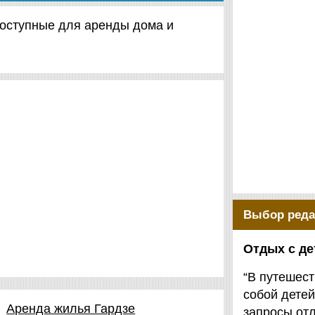
 доступные для аренды дома и
Выбор реда
Отдых с д
“В путешест
собой детей
Аренда жилья Гардзе
запросы от