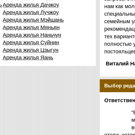
ь
Аренда жилья Дачжоу
нам как мол
Аренда жилья Лучжоу
специальны
Аренда жилья Мэйшань
семейным у
Аренда жилья Мяньян
рекомендаци
Аренда жилья Наньчун
тех вариант
Аренда жилья Суйнин
полностью 
Аренда жилья Цзыгун
постояльцев
Аренда жилья Яань
Виталий Н
Выбор реда
Ответствен
“
м
в