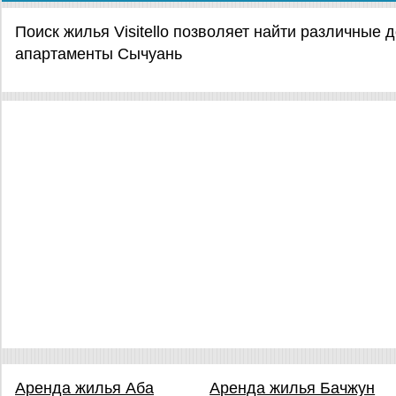
Поиск жилья Visitello позволяет найти различные
апартаменты Сычуань
Аренда жилья Аба
Аренда жилья Бачжун