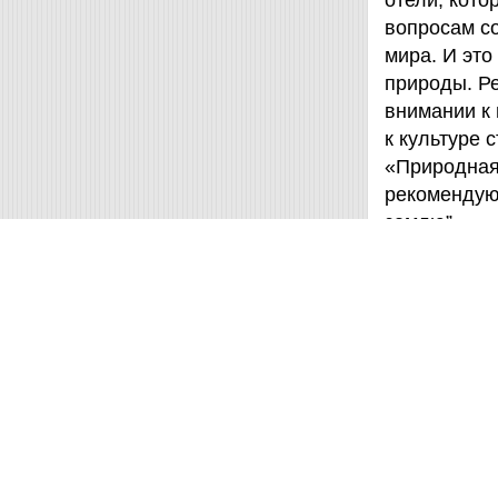
отели, кот
вопросам с
мира. И это
природы. Ре
внимании к
к культуре 
«Природная 
рекомендую
землю”
Маркус Л