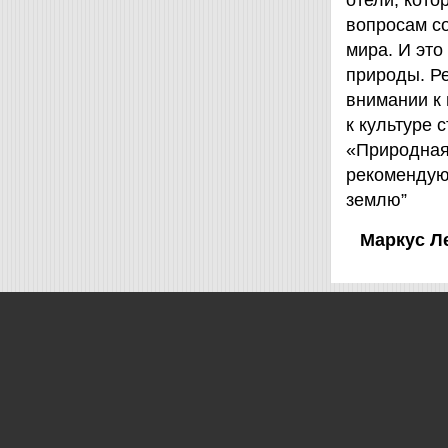
отели, кот
вопросам с
мира. И это
природы. Ре
внимании к
к культуре 
«Природная 
рекомендую
землю”
Маркус Л