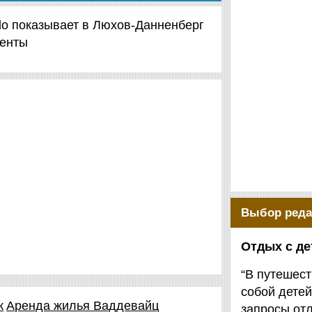
llo показывает в Люхов-Данненберг
менты
Выбор реда
Отдых с д
“В путешест
собой детей
к
Аренда жилья Ваддевайц
запросы от