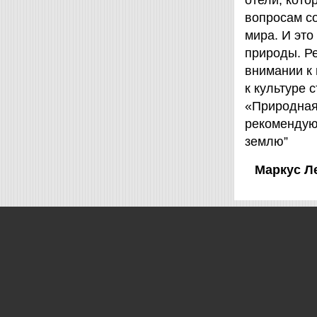
отели, кот
вопросам с
мира. И это
природы. Ре
внимании к
к культуре 
«Природная 
рекомендую
землю”
Маркус Л