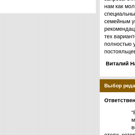
нам как мол
специальны
семейным у
рекомендаци
тех вариант
полностью 
постояльцев
Виталий Н
Выбор реда
Ответствен
“
м
в