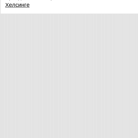
Хeлсингe