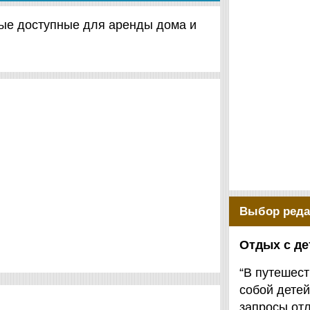
чные доступные для аренды дома и
Выбор реда
Отдых с д
“В путешест
собой детей
запросы от