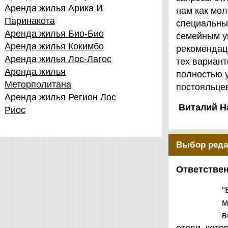
Аренда жилья Арика И
нам как мол
Паринакота
специальны
Аренда жилья Био-Био
семейным у
Аренда жилья Кокимбо
рекомендаци
Аренда жилья Лос-Лагос
тех вариант
Аренда жилья
полностью 
Меторполитана
постояльцев
Аренда жилья Регион Лос
Виталий Н
Риос
Выбор реда
Ответствен
“
м
в