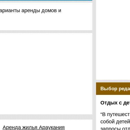
 варианты аренды домов и
Выбор реда
Отдых с д
“В путешест
собой детей
Аренда жилья Араукания
запросы от