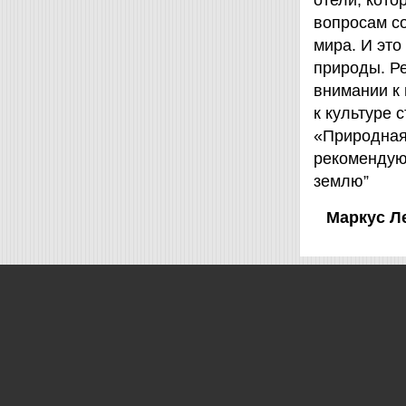
отели, кот
вопросам с
мира. И это
природы. Ре
внимании к
к культуре 
«Природная 
рекомендую
землю”
Маркус Л