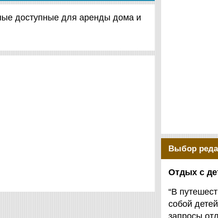
чные доступные для аренды дома и
Выбор реда
Отдых с д
“В путешест
собой детей
запросы от