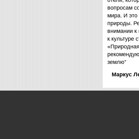
отели, кот
вопросам с
мира. И это
природы. Ре
внимании к
к культуре 
«Природная 
рекомендую
землю”
Маркус Л