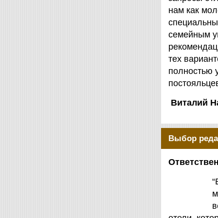
нам как мол
специальны
семейным у
рекомендаци
тех вариант
полностью 
постояльцев
Виталий Н
Выбор реда
Ответствен
“
м
в