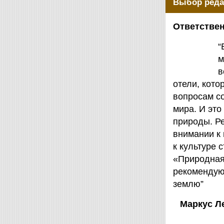
Выбор реда
Ответствен
“
м
в
отели, кот
вопросам с
мира. И это
природы. Ре
внимании к
к культуре 
«Природная 
рекомендую
землю”
Маркус Л