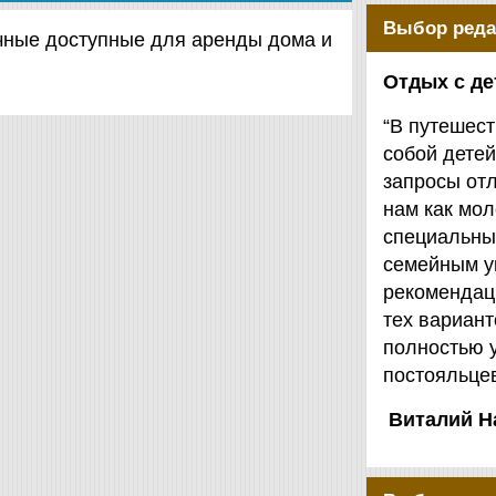
Выбор реда
личные доступные для аренды дома и
Отдых с д
“В путешест
собой детей
запросы от
нам как мол
специальны
семейным у
рекомендаци
тех вариант
полностью 
постояльцев
Виталий Н