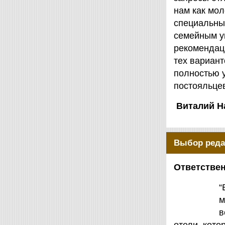
нам как мол
специальны
семейным у
рекомендаци
тех вариант
полностью 
постояльцев
Виталий Н
Выбор реда
Ответствен
“
м
в