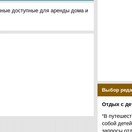
ичные доступные для аренды дома и
Выбор реда
Отдых с д
“В путешест
собой детей
запросы от