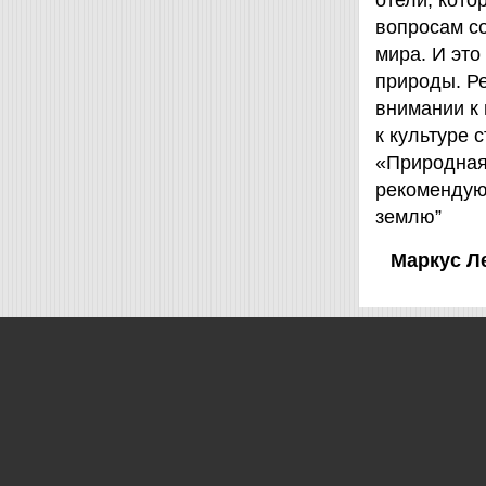
отели, кот
вопросам с
мира. И это
природы. Ре
внимании к
к культуре 
«Природная 
рекомендую
землю”
Маркус Л