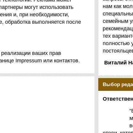
нам как мол
 партнеры могут использовать
специальны
ения и, при необходимости,
семейным у
е, обработка выполняется после
рекомендаци
тех вариант
полностью 
постояльцев
 реализации ваших прав
анице Impressum или контактов.
Виталий Н
Выбор реда
Ответствен
“
м
в