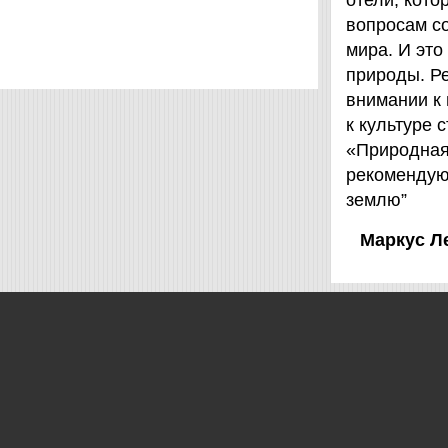
отели, кот
вопросам с
мира. И это
природы. Ре
внимании к
к культуре 
«Природная 
рекомендую
землю”
Маркус Л